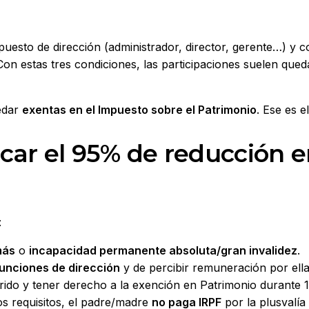
uesto de dirección (administrador, director, gerente…) y c
Con estas tres condiciones, las participaciones suelen qued
uedar
exentas en el Impuesto sobre el Patrimonio
. Ese es e
icar el 95% de reducción e
:
más
o
incapacidad permanente absoluta/gran invalidez
.
funciones de dirección
y de percibir remuneración por ella
irido y tener derecho a la exención en Patrimonio durante 
os requisitos, el padre/madre
no paga IRPF
por la plusvalía 