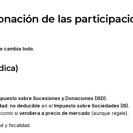
onación de las participac
lo cambia todo
.
dica)
mpuesto sobre Sucesiones y Donaciones (ISD)
.
idad
:
no deducible
en el
Impuesto sobre Sociedades (IS)
.
como si
vendiera a precio de mercado
(aunque regale).
 y fiscalidad.