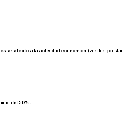
 estar afecto a la actividad económica
(vender, prestar
ínimo d
el 20%
.