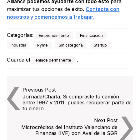
Alliance
podemos ayudarte con todo esto
para
maximizar tus opciones de éxito.
Contacta con
nosotros y comencemos a trabajar.
Categorías:
Emprendimiento
Financiación
Industria
Pyme
Sin categoría
Startup
Guarda el
.
enlace permanente
Navegación
Previous Post
de
Jornada/Charla: Si compraste tu camión
entre 1997 y 2011, puedes recuperar parte de
entradas
tu dinero
Next Post
Microcréditos del Instituto Valenciano de
Finanzas (IVF) con Aval de la SGR