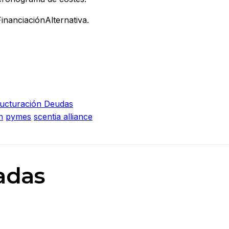
nanciaciónAlternativa.
ructuración Deudas
n
pymes
scentia alliance
adas