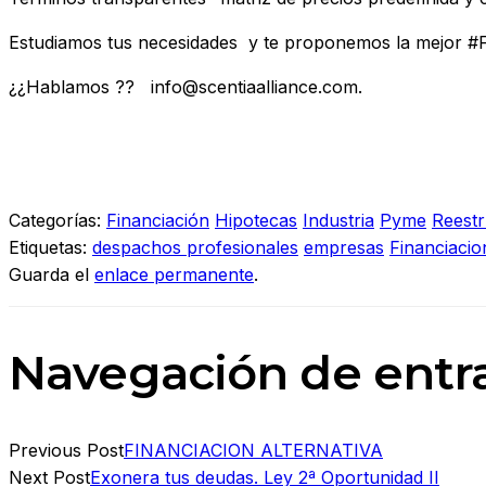
Estudiamos tus necesidades y te proponemos la mejor #Fi
¿¿Hablamos ?? info@scentiaalliance.com.
Categorías:
Financiación
Hipotecas
Industria
Pyme
Reest
Etiquetas:
despachos profesionales
empresas
Financiacio
Guarda el
enlace permanente
.
Navegación de entr
Previous Post
FINANCIACION ALTERNATIVA
Next Post
Exonera tus deudas. Ley 2ª Oportunidad II