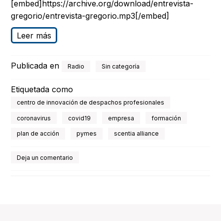
[embed]https://archive.org/download/entrevista-
gregorio/entrevista-gregorio.mp3[/embed]
Leer más
Publicada en
Radio
Sin categoría
Etiquetada como
centro de innovación de despachos profesionales
coronavirus
covid19
empresa
formación
plan de acción
pymes
scentia alliance
Deja un comentario