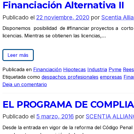
Financiación Alternativa II
Publicado el
22 noviembre, 2020
por
Scentia Alli
Disponemos posibilidad de #financiar proyectos a corto 
licencias. Mientras se obtienen las licencias,…
Leer más
Publicada en
Financiación
Hipotecas
Industria
Pyme
Rees
Etiquetada como
despachos profesionales
empresas
Fina
Deja un comentario
EL PROGRAMA DE COMPLI
Publicado el
5 marzo, 2016
por
SCENTIA ALLIAN
Desde la entrada en vigor de la reforma del Código Penal