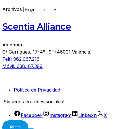
Archivos
Scentia Alliance
Valencia
C/ Garrigues, 17-4º- 9ª (46001 Valencia)
Telf: 962.067.216
Móvil. 638.167.389
Política de Privacidad
¡Síguenos en redes sociales!
Facebook
Instagram
LinkedIn
X
Blog