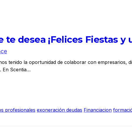
e te desea ¡Felices Fiestas 
nce
mos tenido la oportunidad de colaborar con empresarios, d
s. En Scentia…
s profesionales
exoneración deudas
Financiacion
formaci