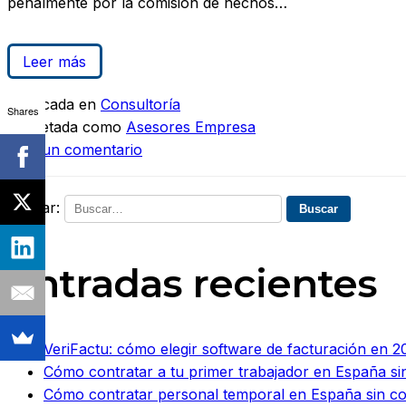
penalmente por la comisión de hechos…
Leer más
Publicada en
Consultoría
Shares
Etiquetada como
Asesores Empresa
Deja un comentario
Buscar:
Entradas recientes
VeriFactu: cómo elegir software de facturación en 20
Cómo contratar a tu primer trabajador en España si
Cómo contratar personal temporal en España sin c